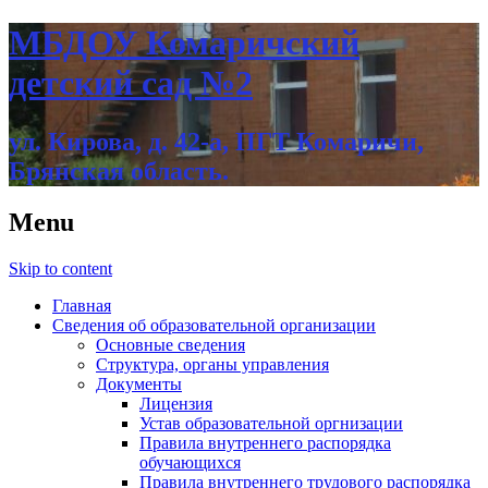
МБДОУ Комаричский
детский сад №2
ул. Кирова, д. 42-а, ПГТ Комаричи,
Брянская область.
Menu
Skip to content
Главная
Сведения об образовательной организации
Основные сведения
Структура, органы управления
Документы
Лицензия
Устав образовательной оргнизации
Правила внутреннего распорядка
обучающихся
Правила внутреннего трудового распорядка