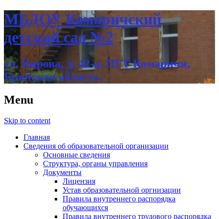
МБДОУ Комаричский
детский сад №2
ул. Кирова, д. 42-а, ПГТ Комаричи,
Брянская область.
Menu
Skip to content
Главная
Сведения об образовательной организации
Основные сведения
Структура, органы управления
Документы
Лицензия
Устав образовательной оргнизации
Правила внутреннего распорядка
обучающихся
Правила внутреннего трудового распорядка