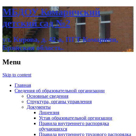
МБДОУ Комаричский
детский сад №2
ул. Кирова, д. 42-а, ПГТ Комаричи,
Брянская область.
Menu
Skip to content
Главная
Сведения об образовательной организации
Основные сведения
Структура, органы управления
Документы
Лицензия
Устав образовательной оргнизации
Правила внутреннего распорядка
обучающихся
Правила внутреннего трудового распорядка