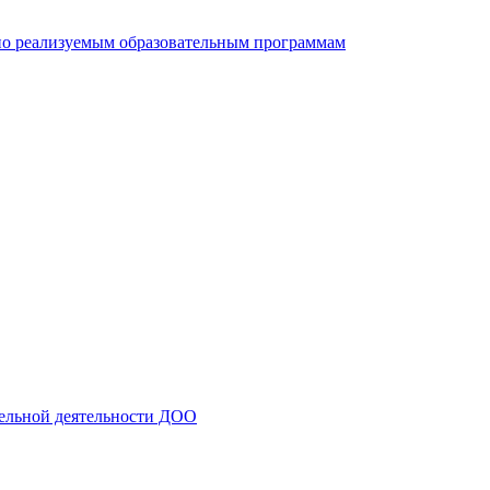
 по реализуемым образовательным программам
тельной деятельности ДОО