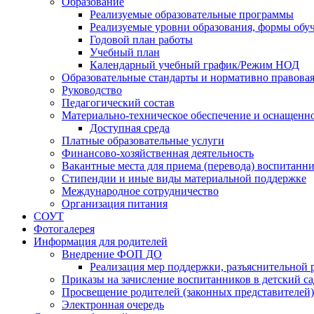
Образование
Реализуемые образовательные программы
Реализуемые уровни образования, формы обу
Годовой план работы
Учебный план
Календарный учебный график/Режим НОД
Образовательные стандарты и нормативно правова
Руководство
Педагогический состав
Материально-техническое обеспечение и оснащеннос
Доступная среда
Платные образовательные услуги
Финансово-хозяйственная деятельность
Вакантные места для приема (перевода) воспитанн
Стипендии и иные виды материальной поддержке
Международное сотрудничество
Организация питания
СОУТ
Фотогалерея
Информация для родителей
Внедрение ФОП ДО
Реализация мер поддержки, разъяснительной 
Приказы на зачисление воспитанников в детский са
Просвещение родителей (законных представителей)
Электронная очередь