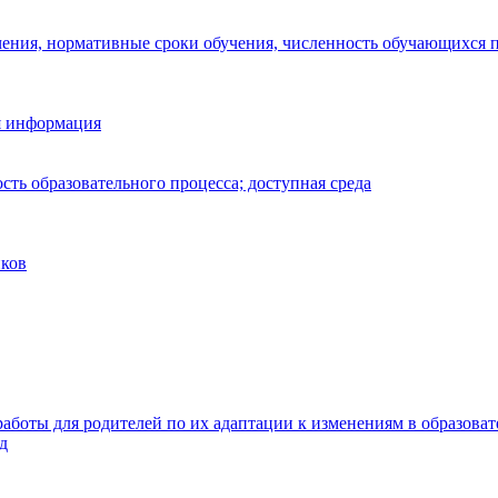
чения, нормативные сроки обучения, численность обучающихся
я информация
ть образовательного процесса; доступная среда
иков
работы для родителей по их адаптации к изменениям в образова
д