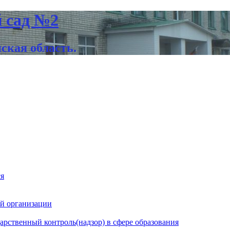
 сад №2
нская область.
ся
й организации
рственный контроль(надзор) в сфере образования