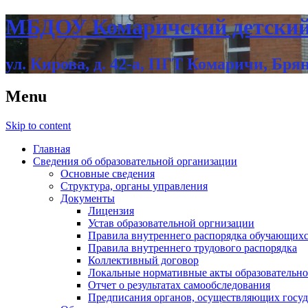
МБДОУ Комаричский детский
ул. Кирова, д. 42-а, ПГТ Комаричи, Бря
Menu
Skip to content
Главная
Сведения об образовательной организации
Основные сведения
Структура, органы управления
Документы
Лицензия
Устав образовательной оргнизации
Правила внутреннего распорядка обучающих
Правила внутреннего трудового распорядка
Коллективный договор
Локальные нормативные акты образовательно
Отчет о результатах самообследования
Предписания органов, осуществляющих госуда